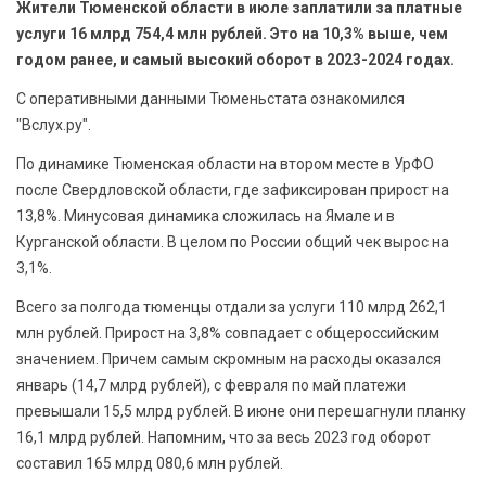
Жители Тюменской области в июле заплатили за платные
БЕЗОПАСНОСТЬ
услуги 16 млрд 754,4 млн рублей. Это на 10,3% выше, чем
годом ранее, и самый высокий оборот в 2023-2024 годах.
СПОРТ
С оперативными данными Тюменьстата ознакомился
АРХИВ PDF
"Вслух.ру".
По динамике Тюменская области на втором месте в УрФО
после Свердловской области, где зафиксирован прирост на
13,8%. Минусовая динамика сложилась на Ямале и в
Курганской области. В целом по России общий чек вырос на
3,1%.
Всего за полгода тюменцы отдали за услуги 110 млрд 262,1
млн рублей. Прирост на 3,8% совпадает с общероссийским
значением. Причем самым скромным на расходы оказался
январь (14,7 млрд рублей), с февраля по май платежи
превышали 15,5 млрд рублей. В июне они перешагнули планку
16,1 млрд рублей. Напомним, что за весь 2023 год оборот
составил 165 млрд 080,6 млн рублей.