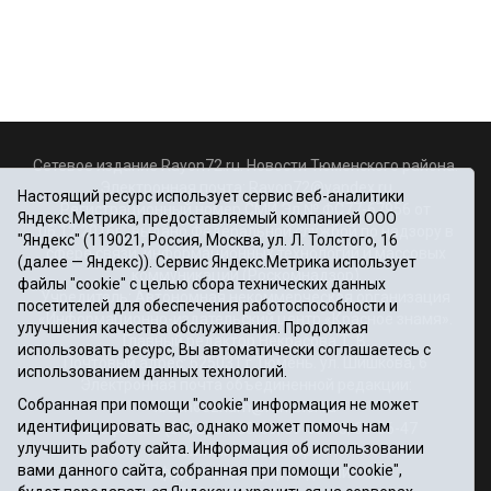
Сетевое издание Rayon72.ru. Новости Тюменского района.
Электронная почта:
Rayon72@yandex.ru
Настоящий ресурс использует сервис веб-аналитики
Регистрационный номер СМИ Эл № ФС77-67956 от
Яндекс.Метрика, предоставляемый компанией ООО
06.12.2016г., выдано Федеральной службой по надзору в
"Яндекс" (119021, Россия, Москва, ул. Л. Толстого, 16
сфере связи, информационных технологий и массовых
(далее — Яндекс)). Сервис Яндекс.Метрика использует
коммуникаций (Роскомнадзор)
файлы "cookie" с целью сбора технических данных
Учредитель: Автономная некоммерческая организация
посетителей для обеспечения работоспособности и
«Информационно-издательский центр «Красное знамя».
улучшения качества обслуживания. Продолжая
Главный редактор Некрасова Т. В.
использовать ресурс, Вы автоматически соглашаетесь с
Почтовый адрес: 625031 г.Тюмень. ул. Шишкова, 6
использованием данных технологий.
Электронная почта объединенной редакции:
Собранная при помощи "cookie" информация не может
krasnoeznam@rambler.ru
идентифицировать вас, однако может помочь нам
Телефоны 8 (3452) 34-80-60, 69-56-73, 69-56-47
улучшить работу сайта. Информация об использовании
Политика оператора
вами данного сайта, собранная при помощи "cookie",
Информация об учреждении