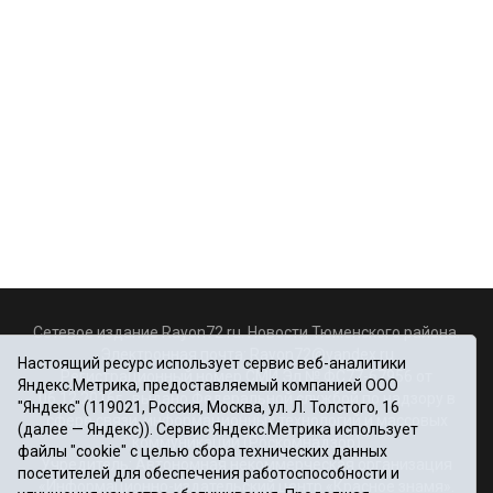
Сетевое издание Rayon72.ru. Новости Тюменского района.
Электронная почта:
Rayon72@yandex.ru
Настоящий ресурс использует сервис веб-аналитики
Регистрационный номер СМИ Эл № ФС77-67956 от
Яндекс.Метрика, предоставляемый компанией ООО
06.12.2016г., выдано Федеральной службой по надзору в
"Яндекс" (119021, Россия, Москва, ул. Л. Толстого, 16
сфере связи, информационных технологий и массовых
(далее — Яндекс)). Сервис Яндекс.Метрика использует
коммуникаций (Роскомнадзор)
файлы "cookie" с целью сбора технических данных
Учредитель: Автономная некоммерческая организация
посетителей для обеспечения работоспособности и
«Информационно-издательский центр «Красное знамя».