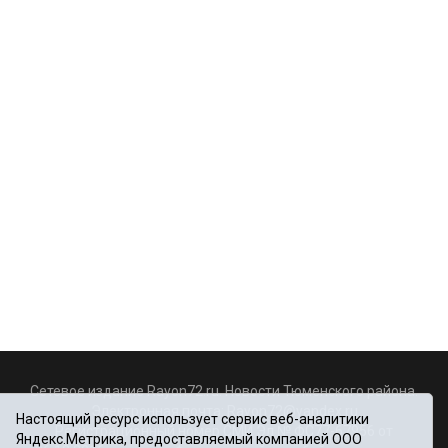
Сетевое издание Rayon72.ru. Новости Тюменского района.
Электронная почта:
Rayon72@yandex.ru
Настоящий ресурс использует сервис веб-аналитики
Регистрационный номер СМИ Эл № ФС77-67956 от
Яндекс.Метрика, предоставляемый компанией ООО