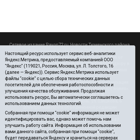
Сетевое издание Rayon72.ru. Новости Тюменского района.
Электронная почта:
Rayon72@yandex.ru
Настоящий ресурс использует сервис веб-аналитики
Регистрационный номер СМИ Эл № ФС77-67956 от
Яндекс.Метрика, предоставляемый компанией ООО
06.12.2016г., выдано Федеральной службой по надзору в
"Яндекс" (119021, Россия, Москва, ул. Л. Толстого, 16
сфере связи, информационных технологий и массовых
(далее — Яндекс)). Сервис Яндекс.Метрика использует
коммуникаций (Роскомнадзор)
файлы "cookie" с целью сбора технических данных
Учредитель: Автономная некоммерческая организация
посетителей для обеспечения работоспособности и
«Информационно-издательский центр «Красное знамя».
улучшения качества обслуживания. Продолжая
Главный редактор Некрасова Т. В.
использовать ресурс, Вы автоматически соглашаетесь с
Почтовый адрес: 625031 г.Тюмень. ул. Шишкова, 6
использованием данных технологий.
Электронная почта объединенной редакции:
Собранная при помощи "cookie" информация не может
krasnoeznam@rambler.ru
идентифицировать вас, однако может помочь нам
Телефоны 8 (3452) 34-80-60, 69-56-73, 69-56-47
улучшить работу сайта. Информация об использовании
Политика оператора
вами данного сайта, собранная при помощи "cookie",
Информация об учреждении
будет передаваться Яндексу и храниться на серверах
Публичная оферта