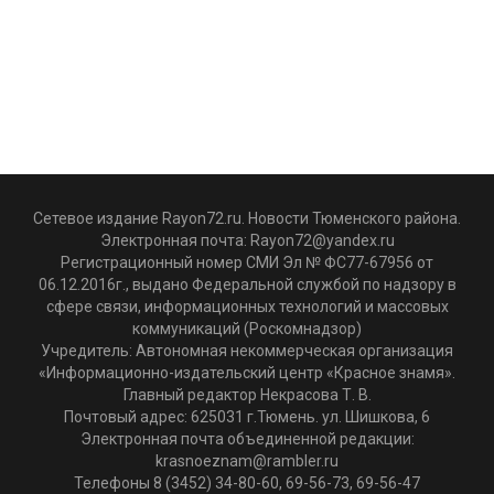
Сетевое издание Rayon72.ru. Новости Тюменского района.
Электронная почта:
Rayon72@yandex.ru
Регистрационный номер СМИ Эл № ФС77-67956 от
06.12.2016г., выдано Федеральной службой по надзору в
сфере связи, информационных технологий и массовых
коммуникаций (Роскомнадзор)
Учредитель: Автономная некоммерческая организация
«Информационно-издательский центр «Красное знамя».
Главный редактор Некрасова Т. В.
Почтовый адрес: 625031 г.Тюмень. ул. Шишкова, 6
Электронная почта объединенной редакции:
krasnoeznam@rambler.ru
Телефоны 8 (3452) 34-80-60, 69-56-73, 69-56-47