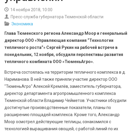
БЕЗОПАСНОСТЬ
14 ноября 2018, 10:00
Пресс-служба губернатора Тюменской области
СПОРТ
Экономика
АРХИВ PDF
Глава Тюменского региона Александр Моор и генеральный
директор ООО «Управляющая компания “Технологии
тепличного роста”» Сергей Рукин на рабочей встрече в
понедельник, 12 ноября, обсудили перспективы развития
тепличного комбината ООО «ТюменьАгро».
Встреча состоялась на территории тепличного комплекса в д.
Нариманова. В ней также приняли участие директор ООО
"ТюменьАгро" Алексей Кремлёв, заместитель губернатора,
директор департамента агропромышленного комплекса
Тюменской области Владимир Чейметов. Участники обсудили
достигнутые производственные показатели, планы по
расширению площадей комплекса. Кроме того, Александр
Моор осмотрел действующие теплицы, ознакомился с
технологией выращивания овощей, с работой линий по их