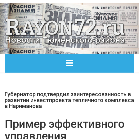
ГЛАВНАЯ
Губернатор подтвердил заинтересованность в
ОБЩЕСТВО
развитии инвестпроекта тепличного комплекса
в Нариманова
ЭКОНОМИКА
Пример эффективного
КУЛЬТУРА
управления