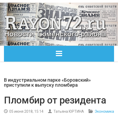
ГЛАВНАЯ
В индустриальном парке «Боровский»
ОБЩЕСТВО
приступили к выпуску пломбира
ЭКОНОМИКА
Пломбир от резидента
КУЛЬТУРА
05 июня 2018, 15:14
Татьяна ЮРТИНА
Экономика