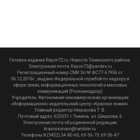
Сетевое издание Rayon72.ru. Новости Тюменского района.
Электронная почта:
Rayon72@yandex.ru
Регистрационный номер СМИ Эл № ФС77-67956 от
06.12.2016г., выдано Федеральной службой по надзору в
сфере связи, информационных технологий и массовых
коммуникаций (Роскомнадзор)
Учредитель: Автономная некоммерческая организация
«Информационно-издательский центр «Красное знамя».
Главный редактор Некрасова Т. В.
Почтовый адрес: 625031 г.Тюмень. ул. Шишкова, 6
Электронная почта объединенной редакции:
krasnoeznam@rambler.ru
Телефоны 8 (3452) 34-80-60, 69-56-73, 69-56-47