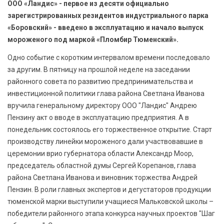
ООО «Ландис» - первое из десяти официально
БЕЗОПАСНОСТЬ
зарегистрированных резидентов индустриального парка
«Боровский» - введено в эксплуатацию и начало выпуск
СПОРТ
мороженого под маркой «Пломбир Тюменский».
АРХИВ PDF
Одно событие с коротким интервалом времени последовало
за другим. В пятницу на прошлой неделе на заседании
районного совета по развитию предпринимательства и
инвестиционной политики глава района Светлана Иванова
вручила генеральному директору ООО "Ландис" Андрею
Пензину акт о вводе в эксплуатацию предприятия. А в
понедельник состоялось его торжественное открытие. Старт
производству линейки мороженого дали участвовавшие в
церемонии врио губернатора области Александр Моор,
председатель областной думы Сергей Корепанов, глава
района Светлана Иванова и виновник торжества Андрей
Пензин. В роли главных экспертов и дегустаторов продукции
тюменской марки выступили учащиеся Мальковской школы –
победители районного этапа конкурса научных проектов "Шаг