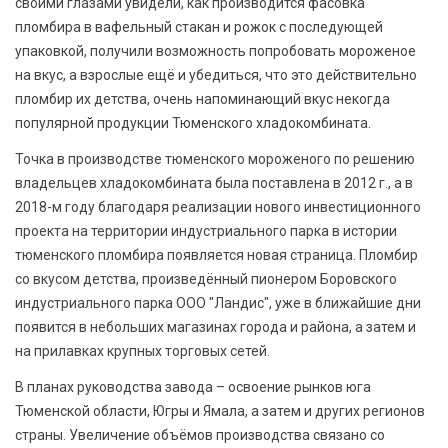
своими глазами увидели, как производится фасовка
пломбира в вафельный стакан и рожок с последующей
упаковкой, получили возможность попробовать мороженое
на вкус, а взрослые ещё и убедиться, что это действительно
пломбир их детства, очень напоминающий вкус некогда
популярной продукции Тюменского хладокомбината.
Точка в производстве тюменского мороженого по решению
владельцев хладокомбината была поставлена в 2012 г., а в
2018-м году благодаря реализации нового инвестиционного
проекта на территории индустриального парка в истории
тюменского пломбира появляется новая страница. Пломбир
со вкусом детства, произведённый пионером Боровского
индустриального парка ООО "Ландис", уже в ближайшие дни
появится в небольших магазинах города и района, а затем и
на прилавках крупных торговых сетей.
В планах руководства завода – освоение рынков юга
Тюменской области, Югры и Ямала, а затем и других регионов
страны. Увеличение объёмов производства связано со