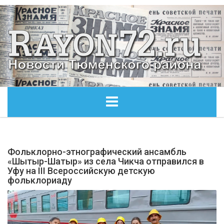
ГЛАВНАЯ
Фольклорно-этнографический ансамбль
ОБЩЕСТВО
«Шытыр-Шатыр» из села Чикча отправился в
Уфу на III Всероссийскую детскую
фольклориаду
ЭКОНОМИКА
КУЛЬТУРА