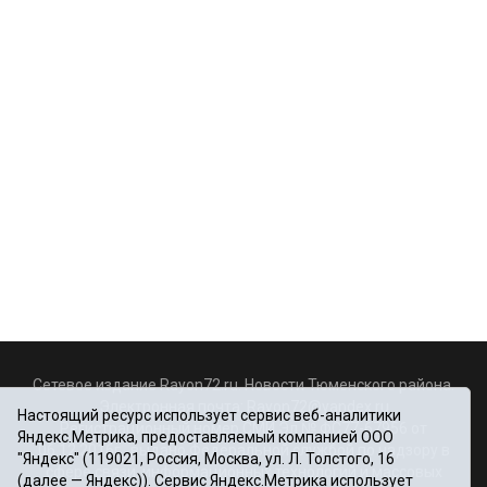
Сетевое издание Rayon72.ru. Новости Тюменского района.
Электронная почта:
Rayon72@yandex.ru
Настоящий ресурс использует сервис веб-аналитики
Регистрационный номер СМИ Эл № ФС77-67956 от
Яндекс.Метрика, предоставляемый компанией ООО
06.12.2016г., выдано Федеральной службой по надзору в
"Яндекс" (119021, Россия, Москва, ул. Л. Толстого, 16
сфере связи, информационных технологий и массовых
(далее — Яндекс)). Сервис Яндекс.Метрика использует