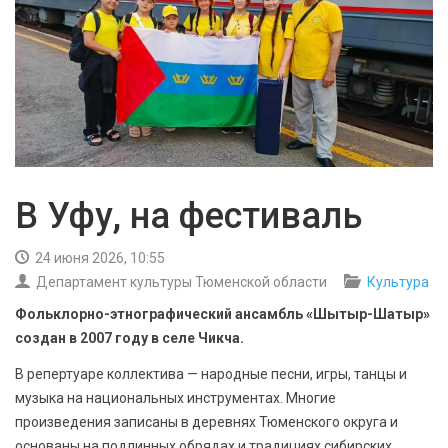
БЕЗОПАСНОСТЬ
СПОРТ
АРХИВ PDF
В Уфу, на фестиваль
24 июня 2026, 10:55
Департамент культуры Тюменской области
Культура
Фольклорно-этнографический ансамбль «Шытыр-Шатыр»
создан в 2007 году в селе Чикча.
В репертуаре коллектива — народные песни, игры, танцы и
музыка на национальных инструментах. Многие
произведения записаны в деревнях Тюменского округа и
основаны на подлинных обрядах и традициях сибирских