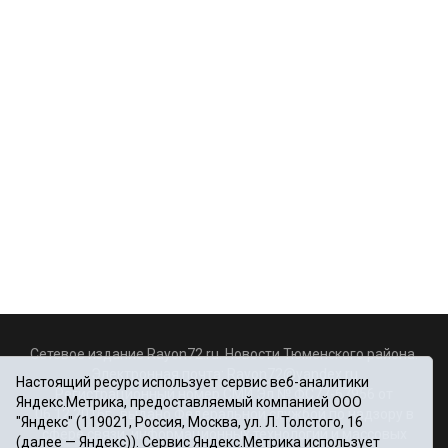
Сетевое издание Rayon72.ru. Новости Тюменского района.
Электронная почта:
Rayon72@yandex.ru
Настоящий ресурс использует сервис веб-аналитики
Регистрационный номер СМИ Эл № ФС77-67956 от
Яндекс.Метрика, предоставляемый компанией ООО
06.12.2016г., выдано Федеральной службой по надзору в
"Яндекс" (119021, Россия, Москва, ул. Л. Толстого, 16
сфере связи, информационных технологий и массовых
(далее — Яндекс)). Сервис Яндекс.Метрика использует