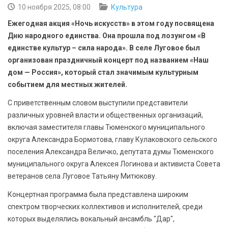
БЕЗОПАСНОСТЬ
10 ноября 2025, 08:00
Культура
Ежегодная акция «Ночь искусств» в этом году посвящена
СПОРТ
Дню народного единства. Она прошла под лозунгом «В
единстве культур – сила народа». В селе Луговое был
АРХИВ PDF
организован праздничный концерт под названием «Наш
дом — Россия», который стал значимым культурным
событием для местных жителей.
С приветственным словом выступили представители
различных уровней власти и общественных организаций,
включая заместителя главы Тюменского муниципального
округа Александра Бормотова, главу Кулаковского сельского
поселения Александра Величко, депутата думы Тюменского
муниципального округа Алексея Логинова и активиста Совета
ветеранов села Луговое Татьяну Митюкову.
Концертная программа была представлена широким
спектром творческих коллективов и исполнителей, среди
которых выделялись вокальный ансамбль "Дар",