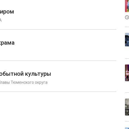
миром
А
храма
мобытной культуры
Главы Тюменского округа