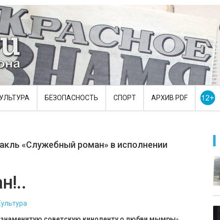
УЛЬТУРА
БЕЗОПАСНОСТЬ
СПОРТ
АРХИВ PDF
такль «Служебный роман» в исполнении
!..
Культура
и знаменитую советскую киноленту о любви мымры-