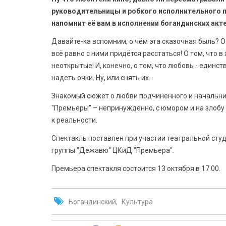
руководительницы и робкого исполнительного п
напомнит её вам в исполнении богандинских акт
Давайте-ка вспомним, о чём эта сказочная быль? О
всё равно с ними придётся расстаться! О том, что 
неоткрытые! И, конечно, о том, что любовь - единст
надеть очки. Ну, или снять их...
Знакомый сюжет о любви подчиненного и начальниц
"Премьеры" – непринужденно, с юмором и на злобу
к реальности.
Спектакль поставлен при участии театральной студ
группы "Дежавю" ЦКиД "Премьера".
Премьера спектакля состоится 13 октября в 17.00.
Богандинский
Культура