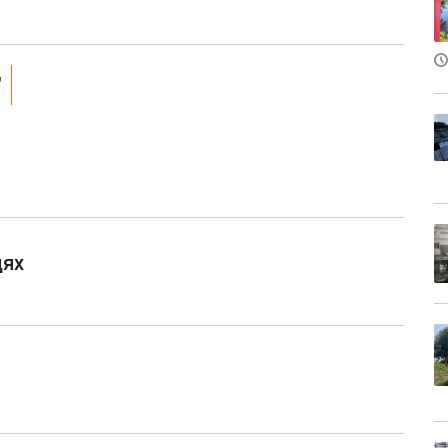
"
дях