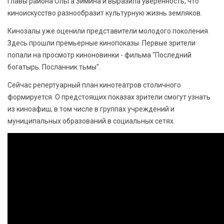
главы района Ольга Зимина и выразила уверенность, что
киноискусство разнообразит культурную жизнь земляков.
Кинозалы уже оценили представители молодого поколения.
Здесь прошли премьерные кинопоказы. Первые зрители
попали на просмотр киноновинки - фильма "Последний
богатырь. Посланник тьмы".
Сейчас репертуарный план кинотеатров столичного
формируется. О предстоящих показах зрители смогут узнать
из киноафиш, в том числе в группах учреждений и
муниципальных образований в социальных сетях.