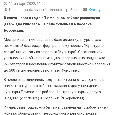
БЕЗОПАСНОСТЬ
11 января 2022, 11:00
Пресс-служба Главы Тюменского района
Культура
СПОРТ
В канун Нового года в Тюменском районе распахнули
двери два кинозала – в селе Успенка и в посёлке
АРХИВ PDF
Боровский.
Модернизация кинозалов на базе домов культуры стала
возможной благодаря федеральному проекту "Культурная
среда" национального проекта "Культура". Организацией,
уполномоченной на реализацию программы по поддержке
кинотеатров в населенных пунктах с численностью населения
до 500 тысяч человек, выступает Фонд кино.
В числе счастливчиков, получивших гранд от Фонда кино в
рамках конкурсного отбора, оказались два учреждения
культуры Тюменского района: Центры культуры и досуга
"Родник" (с.Успенка) и "Родонит" (п.Боровский).
Финансовая поддержка была направлена на приобретение и
монтаж оборудования, необходимого для кинопоказа