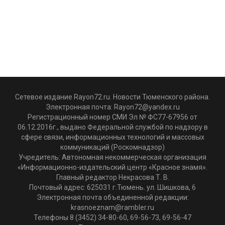
Сетевое издание Rayon72.ru. Новости Тюменского района.
Электронная почта:
Rayon72@yandex.ru
Регистрационный номер СМИ Эл № ФС77-67956 от
06.12.2016г., выдано Федеральной службой по надзору в
сфере связи, информационных технологий и массовых
коммуникаций (Роскомнадзор)
Учредитель: Автономная некоммерческая организация
«Информационно-издательский центр «Красное знамя».
Главный редактор Некрасова Т. В.
Почтовый адрес: 625031 г.Тюмень. ул. Шишкова, 6
Электронная почта объединенной редакции:
krasnoeznam@rambler.ru
Телефоны 8 (3452) 34-80-60, 69-56-73, 69-56-47