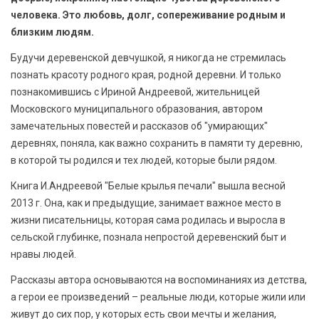
БЕЗОПАСНОСТЬ
человека. Это любовь, долг, сопереживание родным и
близким людям.
СПОРТ
Будучи деревенской девчушкой, я никогда не стремилась
познать красоту родного края, родной деревни. И только
АРХИВ PDF
познакомившись с Ириной Андреевой, жительницей
Московского муниципального образования, автором
замечательных повестей и рассказов об "умирающих"
деревнях, поняла, как важно сохранить в памяти ту деревню,
в которой ты родился и тех людей, которые были рядом.
Книга И.Андреевой "Белые крылья печали" вышла весной
2013 г. Она, как и предыдущие, занимает важное место в
жизни писательницы, которая сама родилась и выросла в
сельской глубинке, познала непростой деревенский быт и
нравы людей.
Рассказы автора основываются на воспоминаниях из детства,
а герои ее произведений – реальные люди, которые жили или
живут до сих пор, у которых есть свои мечты и желания,