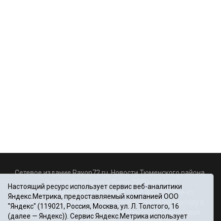
Сетевое издание Rayon72.ru. Новости Тюменского района.
Электронная почта:
Rayon72@yandex.ru
Настоящий ресурс использует сервис веб-аналитики
Регистрационный номер СМИ Эл № ФС77-67956 от
Яндекс.Метрика, предоставляемый компанией ООО
06.12.2016г., выдано Федеральной службой по надзору в
"Яндекс" (119021, Россия, Москва, ул. Л. Толстого, 16
сфере связи, информационных технологий и массовых
(далее — Яндекс)). Сервис Яндекс.Метрика использует