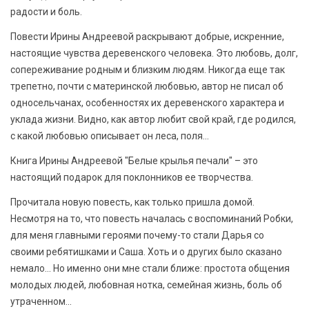
радости и боль.
Повести Ирины Андреевой раскрывают добрые, искренние,
настоящие чувства деревенского человека. Это любовь, долг,
сопереживание родным и близким людям. Никогда еще так
трепетно, почти с материнской любовью, автор не писал об
односельчанах, особенностях их деревенского характера и
уклада жизни. Видно, как автор любит свой край, где родился,
с какой любовью описывает он леса, поля...
Книга Ирины Андреевой "Белые крылья печали" – это
настоящий подарок для поклонников ее творчества.
Прочитала новую повесть, как только пришла домой.
Несмотря на то, что повесть началась с воспоминаний Робки,
для меня главными героями почему-то стали Дарья со
своими ребятишками и Саша. Хоть и о других было сказано
немало... Но именно они мне стали ближе: простота общения
молодых людей, любовная нотка, семейная жизнь, боль об
утраченном...