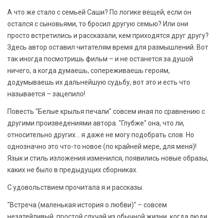
А что же стало с семьей Саши? По логике вещей, если он
остался с сыновьями, то бросил другую семью? Или они
просто встретились и рассказали, кем приходятся друг другу?
Здесь автор оставил читателям время для размышлений. Вот
так иногда посмотришь фильм – и не останется за душой
ничего, а когда думаешь, сопереживаешь героям,
додумываешь их дальнейшую судьбу, вот это и есть что
называется – зацепило!
Повесть "Белые крылья печали" совсем иная по сравнению с
другими произведениями автора. "Глубже" она, что ли,
относительно других… я даже не могу подобрать слов. Но
однозначно это что-то новое (по крайней мере, для меня)!
Язык и стиль изложения изменился, появились новые образы,
каких не было в предыдущих сборниках.
С удовольствием прочитала я и рассказы.
"Встреча (маленькая история о любви)" – совсем
незатейливый, простой случай из обычной жизни, когда люди