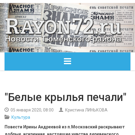
ГЛАВНАЯ
ОБЩЕСТВО
"Белые крылья печали"
ЭКОНОМИКА
05 января 2020, 08:00
Кристина ЛИНЬКОВА
Культура
КУЛЬТУРА
Повести Ирины Андреевой из п.Московский раскрывают
добрые, искренние, настоящие чувства деревенского