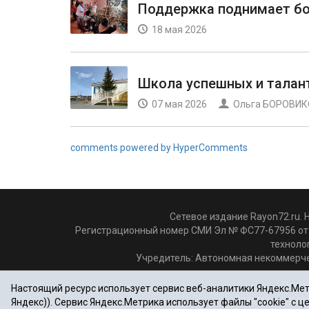
Поддержка поднимает бо
18 мая 2026
Школа успешных и талан
07 мая 2026
Ольга БОРОВИ
comments powered by HyperComments
Сетевое издание Rayon72.ru. 
Регистрационный номер СМИ Эл № ФС77-67956 от 
техноло
Учредитель: Автономная некоммерче
Почто
Настоящий ресурс использует сервис веб-аналитики Яндекс.Метр
Электронная по
Яндекс)). Сервис Яндекс.Метрика использует файлы "cookie" с 