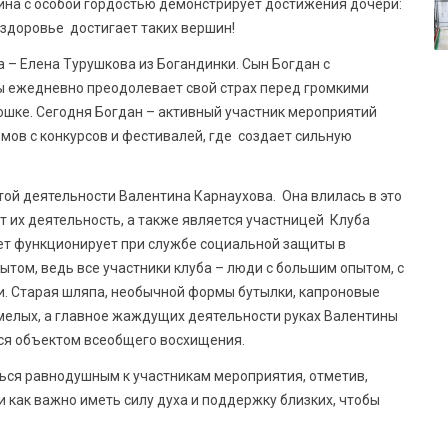
ина с особой гордостью демонстрирует достижения дочери:
 здоровье достигает таких вершин!
 – Елена Турушкова из Богандинки. Сын Богдан с
ы ежедневно преодолевает свой страх перед громкими
мошке. Сегодня Богдан – активный участник мероприятий
мов с конкурсов и фестивалей, где создает сильную
той деятельности Валентина Карнаухова. Она влилась в это
 их деятельность, а также является участницей Клуба
лет функционирует при службе социальной защиты в
пытом, ведь все участники клуба – люди с большим опытом, с
. Старая шляпа, необычной формы бутылки, капроновые
умелых, а главное жаждущих деятельности руках Валентины
ся объектом всеобщего восхищения.
таться равнодушным к участникам мероприятия, отметив,
 как важно иметь силу духа и поддержку близких, чтобы