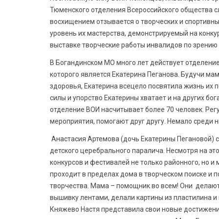
Тюменского отделения Всероссийского общества 
восхищением отзывается о творческих и спортивн
уровень их мастерства, демонстрируемый на конк
выставке творческие работы инвалидов по зрению 
В Богандинском МО много лет действует отделени
которого является Екатерина Пеганова. Будучи м
здоровья, Екатерина всецело посвятила жизнь их
силы и упорство Екатерины хватает и на других б
отделение ВОИ насчитывает более 70 человек. Ре
мероприятия, помогают друг другу. Немало среди 
Анастасия Артемова (дочь Екатерины Пегановой) с
детского церебрального паралича. Несмотря на эт
конкурсов и фестивалей не только районного, но 
проходит в пределах дома в творческом поиске и 
творчества. Мама – помощник во всем! Они делают
вышивку лентами, делали картины из пластилина и 
Княжево Настя представила свои новые достижения 