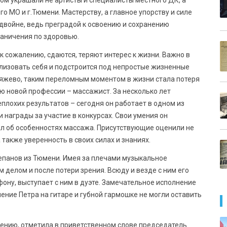
ом украшали не артисты и специалисты местного ДК, а
о МО и г.Тюмени. Мастерству, а главное упорству и силе
двойне, ведь преградой к освоению и сохранению
раничения по здоровью.
к сожалению, сдаются, теряют интерес к жизни. Важно в
изовать себя и подстроится под непростые жизненные
няжево, таким переломным моментом в жизни стала потеря
ию новой профессии – массажист. За несколько лет
лохих результатов – сегодня он работает в одном из
 награды за участие в конкурсах. Свои умения он
л об особенностях массажа. Присутствующие оценили не
 также уверенность в своих силах и знаниях.
епанов из Тюмени. Имея за плечами музыкальное
делом и после потери зрения. Всюду и везде с ним его
фону, выступает с ним в дуэте. Замечательное исполнение
ение Петра на гитаре и губной гармошке не могли оставить
рению, отметила в приветственном слове председатель