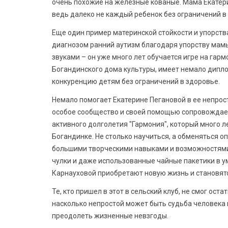
очень похожие на железные кованые. Мама Екатер
ведь далеко не каждый ребенок без ограничений в
Еще один пример материнской стойкости и упорства
диагнозом ранний аутизм благодаря упорству мам
звуками – он уже много лет обучается игре на гар
Богандинского дома культуры, имеет немало дипло
конкуренцию детям без ограничений в здоровье.
Немало помогает Екатерине Пегановой в ее непрос
особое сообщество и своей помощью сопровождает
активного долголетия "Гармония", который много 
Богандинке. Не столько научиться, а обменяться о
большими творческими навыками и возможностями
чулки и даже использованные чайные пакетики в 
Карнауховой приобретают новую жизнь и становят
Те, кто пришел в этот в сельский клуб, не смог ос
насколько непростой может быть судьба человека и
преодолеть жизненные невзгоды.