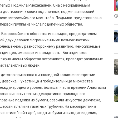
слепых Людмила Риехакайнен. Она с нескрываемым
ых достижениях своих подопечных, подмечая высокий
урсах всероссийского масштаба. Людмила представила на
первой группы из числа подопечных общества.
е Всероссийского общества инвалидов, председателем
амой двух девочек с ограниченными возможностями
 полноценному разностороннему развитию. Неиссякаемые
огандинцев, имеющих инвалидность. Богандинское
гулярно члены общества встречаются, проводят различные
них талантливых людей.
 детства прикована к инвалидной коляске вследствие
о, девочка – участница и победительница множества
и международного уровня. Большая часть времени Анастасии
познании новых техник декоративно-прикладного
 разные поделки из бумаги, освоили искусство декупажа,
шерсти, плели из газетных трубочек. На мероприятии в
в стиле "пэйп-арт", когда из бумаги выходят изделия,