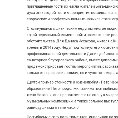
Сцену в этот день творчеством и профессионализм
приглашенные гости из числа жителей Богандинског
духа этих людей гости мероприятия восхищались в
творческих и профессиональных навыков стали ог
Столкнувшись с физическим недугом многие люди, 
такой переломный момент найти возможности реал
обстоятельства. Для Даниса Исхакова, жителя с.К
зрения в 2014 году. Недуг подтолкнул его к освоен
профессиональной деятельности Данис добился неп
санаториев Ялуторовского района, имеет дипломы и
продемонстрировал гостям мероприятия, рассказа
только его профессионализм, но и чувство юмора, а
Другой пример стойкости и жизнелюбия - Петр Чер
образование, Петр продолжил заниматься любимым 
жена Наталья: она провожает его на сцену к микро
музыкальных композиций, а также сольное выступл
равнодушными в зале никого!
Несгибаемую силу воли тюменцев, инвалидов по з