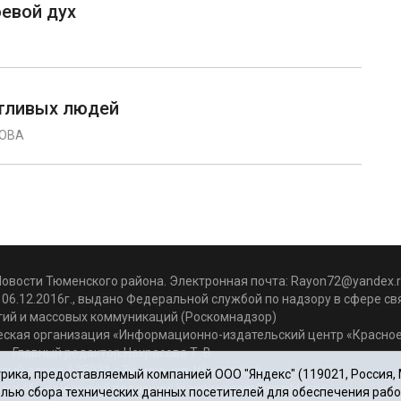
евой дух
тливых людей
КОВА
Новости Тюменского района. Электронная почта:
Rayon72@yandex.r
06.12.2016г., выдано Федеральной службой по надзору в сфере с
гий и массовых коммуникаций (Роскомнадзор)
ская организация «Информационно-издательский центр «Красное
Главный редактор Некрасова Т. В.
вый адрес: 625031 г.Тюмень. ул. Шишкова, 6
ика, предоставляемый компанией ООО "Яндекс" (119021, Россия, Мо
чта объединенной редакции: krasnoeznam@rambler.ru
целью сбора технических данных посетителей для обеспечения раб