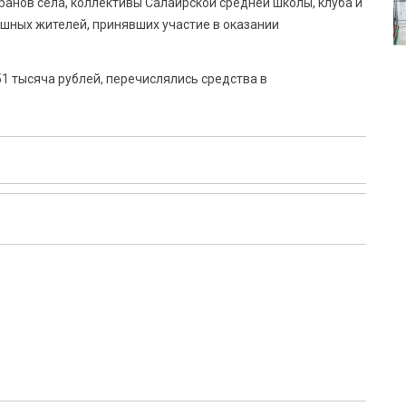
еранов села, коллективы Салаирской средней школы, клуба и
шных жителей, принявших участие в оказании
1 тысяча рублей, перечислялись средства в