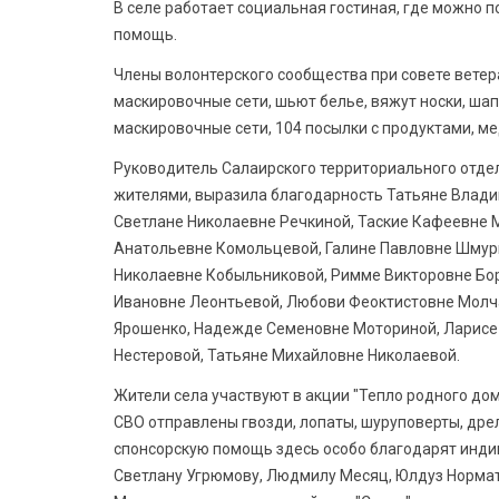
В селе работает социальная гостиная, где можно 
помощь.
Члены волонтерского сообщества при совете ветер
маскировочные сети, шьют белье, вяжут носки, шап
маскировочные сети, 104 посылки с продуктами, м
Руководитель Салаирского территориального отдел
жителями, выразила благодарность Татьяне Влади
Светлане Николаевне Речкиной, Таские Кафеевне 
Анатольевне Комольцевой, Галине Павловне Шмур
Николаевне Кобыльниковой, Римме Викторовне Бо
Ивановне Леонтьевой, Любови Феоктистовне Молч
Ярошенко, Надежде Семеновне Моториной, Ларисе
Нестеровой, Татьяне Михайловне Николаевой.
Жители села участвуют в акции "Тепло родного дом
СВО отправлены гвозди, лопаты, шуруповерты, дрел
спонсорскую помощь здесь особо благодарят инд
Светлану Угрюмову, Людмилу Месяц, Юлдуз Нормат