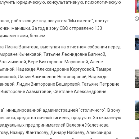
получить юридическую, консультативную, психологическую
анов, работающие под лозунгом "Мы вместе", плетут
очки, манишки. За год в зону СВО отправлено 133
едикаментами, бельем.
а Лиана Валитова, выступая на отчетном собрании перед
мировне Кычековой, Татьяне Леонидовне Вагиной,
Мальчихиной, Вере Викторовне Марининой, Алене
ыгиной, Надежде Александровне Кортусовой, Тамаре
рисовой, Лилии Васильевне Незговоровой, Надежде
ановой, Лидии Викторовне Башировой, Татьяне Петровне
 Викторовне Азаматовой, Светлане Александровне
а", инициированной администрацией "столичного". В зону
и, сети, средства личной гигиены, продукты. За оказанную
ивидуальных предпринимателей Валерия Железнова,
ову, Назиру Жантасову, Динару Набаеву, Александра