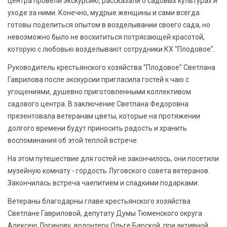
центра провели экскурсию, рассказали о садовых культурах и
уходе за ними. Конечно, мудрые женщины и сами всегда
готовы поделиться опытом в возделывании своего сада, но
невозможно было не восхититься потрясающей красотой,
которую с любовью возделывают сотрудники КХ "Плодовое".
Руководитель крестьянского хозяйства "Плодовое" Светлана
Гаврилова после экскурсии пригласила гостей к чаю с
угощениями, душевно приготовленными коллективом
садового центра. В заключение Светлана Федоровна
презентовала ветеранам цветы, которые на протяжении
долгого времени будут приносить радость и хранить
воспоминания об этой теплой встрече.
На этом путешествие для гостей не закончилось, они посетили
музейную комнату - гордость Луговского совета ветеранов.
Закончилась встреча чаепитием и сладкими подарками.
Ветераны благодарны главе крестьянского хозяйства
Светлане Гавриловой, депутату Думы Тюменского округа
Алексею Логинову, волонтеру Ольге Барской, при активной