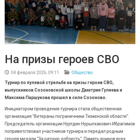
БЕЗОПАСНОСТЬ
СПОРТ
АРХИВ PDF
На призы героев СВО
04 февраля 2026, 09:11
Общество
Турнир по пулевой стрельбе на призы героев СВО,
выпускников Созоновской школы Дмитрия Гуляева и
Максима Паршукова прошел в селе Созоново.
Инициатором проведения турнира стала общественная
организация "Ветераны пограничники Тюменской области".
Председатель организации Нуртдин Нурылхакович Ибрагимов
поприветствовал участников турнира и передал родным
героев медали "За ратную доблесть". Память воинов всех