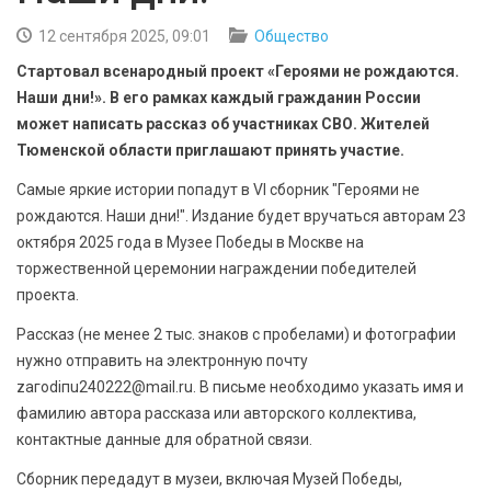
БЕЗОПАСНОСТЬ
12 сентября 2025, 09:01
Общество
СПОРТ
Стартовал всенародный проект «Героями не рождаются.
Наши дни!». В его рамках каждый гражданин России
АРХИВ PDF
может написать рассказ об участниках СВО. Жителей
Тюменской области приглашают принять участие.
Самые яркие истории попадут в VI сборник "Героями не
рождаются. Наши дни!". Издание будет вручаться авторам 23
октября 2025 года в Музее Победы в Москве на
торжественной церемонии награждении победителей
проекта.
Рассказ (не менее 2 тыс. знаков с пробелами) и фотографии
нужно отправить на электронную почту
zагоdiпu240222@mаil.ru. В письме необходимо указать имя и
фамилию автора рассказа или авторского коллектива,
контактные данные для обратной связи.
Сборник передадут в музеи, включая Музей Победы,