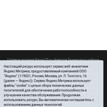
Сетевое издание Rayon72.ru. Новости Тюменского района.
Электронная почта:
Rayon72@yandex.ru
Настоящий ресурс использует сервис веб-аналитики
Регистрационный номер СМИ Эл № ФС77-67956 от
Яндекс.Метрика, предоставляемый компанией ООО
06.12.2016г., выдано Федеральной службой по надзору в
"Яндекс" (119021, Россия, Москва, ул. Л. Толстого, 16
сфере связи, информационных технологий и массовых
(далее — Яндекс)). Сервис Яндекс.Метрика использует
коммуникаций (Роскомнадзор)
файлы "cookie" с целью сбора технических данных
Учредитель: Автономная некоммерческая организация
посетителей для обеспечения работоспособности и
«Информационно-издательский центр «Красное знамя».
улучшения качества обслуживания. Продолжая
Главный редактор Некрасова Т. В.
использовать ресурс, Вы автоматически соглашаетесь с
Почтовый адрес: 625031 г.Тюмень. ул. Шишкова, 6
использованием данных технологий.