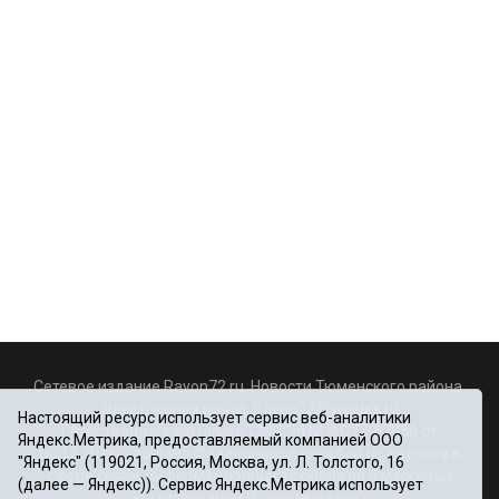
Сетевое издание Rayon72.ru. Новости Тюменского района.
Электронная почта:
Rayon72@yandex.ru
Настоящий ресурс использует сервис веб-аналитики
Регистрационный номер СМИ Эл № ФС77-67956 от
Яндекс.Метрика, предоставляемый компанией ООО
06.12.2016г., выдано Федеральной службой по надзору в
"Яндекс" (119021, Россия, Москва, ул. Л. Толстого, 16
сфере связи, информационных технологий и массовых
(далее — Яндекс)). Сервис Яндекс.Метрика использует
коммуникаций (Роскомнадзор)