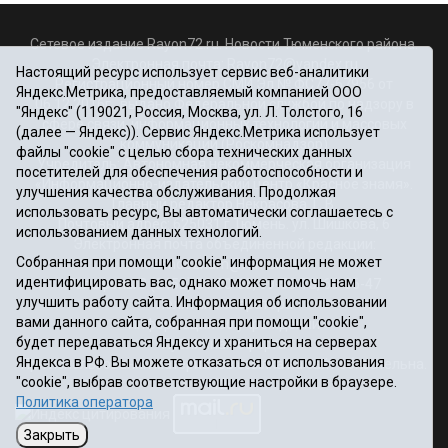
Сетевое издание Rayon72.ru. Новости Тюменского района.
Электронная почта:
Rayon72@yandex.ru
Настоящий ресурс использует сервис веб-аналитики
Регистрационный номер СМИ Эл № ФС77-67956 от
Яндекс.Метрика, предоставляемый компанией ООО
06.12.2016г., выдано Федеральной службой по надзору в
"Яндекс" (119021, Россия, Москва, ул. Л. Толстого, 16
сфере связи, информационных технологий и массовых
(далее — Яндекс)). Сервис Яндекс.Метрика использует
коммуникаций (Роскомнадзор)
файлы "cookie" с целью сбора технических данных
Учредитель: Автономная некоммерческая организация
посетителей для обеспечения работоспособности и
«Информационно-издательский центр «Красное знамя».
улучшения качества обслуживания. Продолжая
Главный редактор Некрасова Т. В.
использовать ресурс, Вы автоматически соглашаетесь с
Почтовый адрес: 625031 г.Тюмень. ул. Шишкова, 6
использованием данных технологий.
Электронная почта объединенной редакции:
Собранная при помощи "cookie" информация не может
krasnoeznam@rambler.ru
идентифицировать вас, однако может помочь нам
Телефоны 8 (3452) 34-80-60, 69-56-73, 69-56-47
улучшить работу сайта. Информация об использовании
Политика оператора
вами данного сайта, собранная при помощи "cookie",
Информация об учреждении
будет передаваться Яндексу и храниться на серверах
Публичная оферта
Яндекса в РФ. Вы можете отказаться от использования
При использовании материалов ссылка на сайт обязательна.
"cookie", выбрав соответствующие настройки в браузере.
12+
Политика оператора
Закрыть