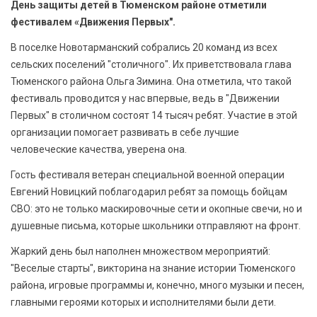
День защиты детей в Тюменском районе отметили
БЕЗОПАСНОСТЬ
фестивалем «Движения Первых".
СПОРТ
В поселке Новотарманский собрались 20 команд из всех
сельских поселений "столичного". Их приветствовала глава
АРХИВ PDF
Тюменского района Ольга Зимина. Она отметила, что такой
фестиваль проводится у нас впервые, ведь в "Движении
Первых" в столичном состоят 14 тысяч ребят. Участие в этой
организации помогает развивать в себе лучшие
человеческие качества, уверена она.
Гость фестиваля ветеран специальной военной операции
Евгений Новицкий поблагодарил ребят за помощь бойцам
СВО: это не только маскировочные сети и окопные свечи, но и
душевные письма, которые школьники отправляют на фронт.
Жаркий день был наполнен множеством мероприятий:
"Веселые старты", викторина на знание истории Тюменского
района, игровые программы и, конечно, много музыки и песен,
главными героями которых и исполнителями были дети.