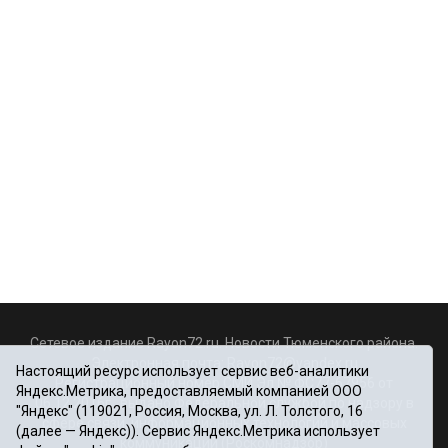
Сетевое издание Rayon72.ru. Новости Тюменского района.
Электронная почта:
Rayon72@yandex.ru
Настоящий ресурс использует сервис веб-аналитики
Регистрационный номер СМИ Эл № ФС77-67956 от
Яндекс.Метрика, предоставляемый компанией ООО
06.12.2016г., выдано Федеральной службой по надзору в
"Яндекс" (119021, Россия, Москва, ул. Л. Толстого, 16
сфере связи, информационных технологий и массовых
(далее — Яндекс)). Сервис Яндекс.Метрика использует
коммуникаций (Роскомнадзор)