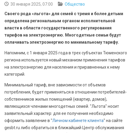
БЕЗОПАСНОСТЬ
30 января 2025, 07:00
Общество
Своего рода «льгота» для семей с тремя и более детьми
СПОРТ
определена региональным органом исполнительной
власти в области государственного регулирования
АРХИВ PDF
тарифов на электроэнергию. Многодетные семьи будут
оплачивать электроэнергию по минимальному тарифу.
Напомним, с 1 января 2025 года в трех субъектах Тюменского
региона используется новый механизм применения тарифов
на электроэнергию для населения и приравненных к нему
категорий.
Минимальный тариф, вне зависимости от объемов
потребления, будет применяться в отношении потребителей-
собственников жилых помещений (квартир, домов),
являющихся членами многодетных семей. "Льгота" носит
заявительный характер: для ее получения необходимо
оформить заявление в "
Личном кабинете клиента
" на сайте
gesbt.ru либо обратиться в ближайший Центр обслуживания