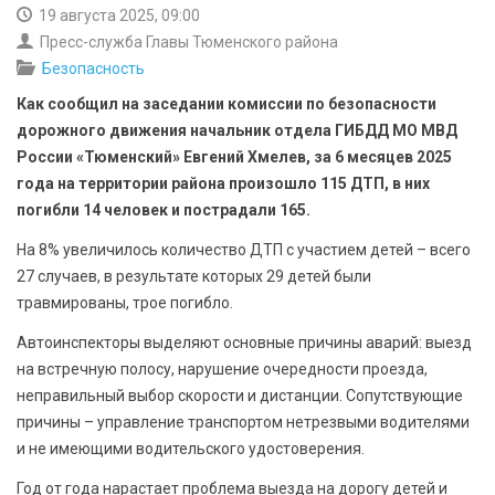
БЕЗОПАСНОСТЬ
19 августа 2025, 09:00
Пресс-служба Главы Тюменского района
СПОРТ
Безопасность
Как сообщил на заседании комиссии по безопасности
АРХИВ PDF
дорожного движения начальник отдела ГИБДД МО МВД
России «Тюменский» Евгений Хмелев, за 6 месяцев 2025
года на территории района произошло 115 ДТП, в них
погибли 14 человек и пострадали 165.
На 8% увеличилось количество ДТП с участием детей – всего
27 случаев, в результате которых 29 детей были
травмированы, трое погибло.
Автоинспекторы выделяют основные причины аварий: выезд
на встречную полосу, нарушение очередности проезда,
неправильный выбор скорости и дистанции. Сопутствующие
причины – управление транспортом нетрезвыми водителями
и не имеющими водительского удостоверения.
Год от года нарастает проблема выезда на дорогу детей и