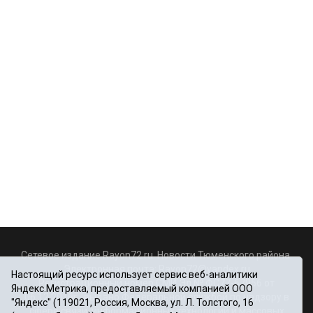
Сетевое издание Rayon72.ru. Новости Тюменского района.
Электронная почта:
Rayon72@yandex.ru
Настоящий ресурс использует сервис веб-аналитики
Регистрационный номер СМИ Эл № ФС77-67956 от
Яндекс.Метрика, предоставляемый компанией ООО
06.12.2016г., выдано Федеральной службой по надзору в
"Яндекс" (119021, Россия, Москва, ул. Л. Толстого, 16
сфере связи, информационных технологий и массовых