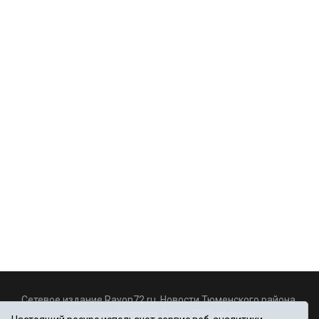
Сетевое издание Rayon72.ru. Новости Тюменского района.
Электронная почта:
Rayon72@yandex.ru