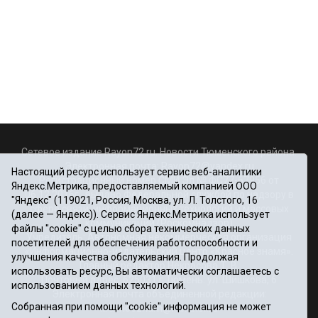
Сетевое издание Rayon72.ru. Новости Тюменского района.
Электронная почта:
Rayon72@yandex.ru
Настоящий ресурс использует сервис веб-аналитики
Регистрационный номер СМИ Эл № ФС77-67956 от
Яндекс.Метрика, предоставляемый компанией ООО
06.12.2016г., выдано Федеральной службой по надзору в
"Яндекс" (119021, Россия, Москва, ул. Л. Толстого, 16
сфере связи, информационных технологий и массовых
(далее — Яндекс)). Сервис Яндекс.Метрика использует
коммуникаций (Роскомнадзор)
файлы "cookie" с целью сбора технических данных
Учредитель: Автономная некоммерческая организация
посетителей для обеспечения работоспособности и
«Информационно-издательский центр «Красное знамя».
улучшения качества обслуживания. Продолжая
Главный редактор Некрасова Т. В.
использовать ресурс, Вы автоматически соглашаетесь с
Почтовый адрес: 625031 г.Тюмень. ул. Шишкова, 6
использованием данных технологий.
Электронная почта объединенной редакции:
Собранная при помощи "cookie" информация не может
krasnoeznam@rambler.ru