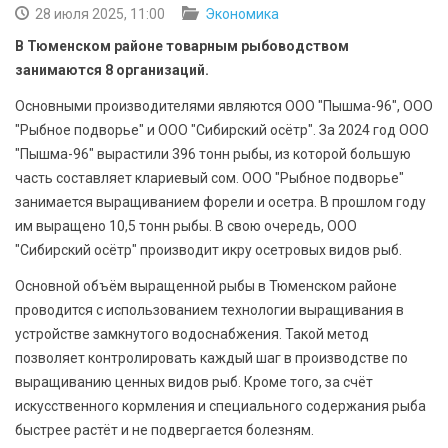
БЕЗОПАСНОСТЬ
28 июля 2025, 11:00
Экономика
В Тюменском районе товарным рыбоводством
СПОРТ
занимаются 8 организаций.
Основными производителями являются ООО "Пышма-96", ООО
АРХИВ PDF
"Рыбное подворье" и ООО "Сибирский осётр". За 2024 год ООО
"Пышма-96" вырастили 396 тонн рыбы, из которой большую
часть составляет клариевый сом. ООО "Рыбное подворье"
занимается выращиванием форели и осетра. В прошлом году
им выращено 10,5 тонн рыбы. В свою очередь, ООО
"Сибирский осётр" производит икру осетровых видов рыб.
Основной объём выращенной рыбы в Тюменском районе
проводится с использованием технологии выращивания в
устройстве замкнутого водоснабжения. Такой метод
позволяет контролировать каждый шаг в производстве по
выращиванию ценных видов рыб. Кроме того, за счёт
искусственного кормления и специального содержания рыба
быстрее растёт и не подвергается болезням.